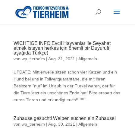
WICHTIGE INFO!Evcil Hayvanlar ile Seyahat
etmek isteyen herkes için önemli bir Duyuru!(
aşağıda Türkçe)
von
wp_tierheim
|
Aug. 31, 2021
|
Allgemein
UPDATE: Mittlerweile sitzen schon vier Katzen und ein
Hund bei uns in Tollwutquarantäne, die mit ihren
Besitzern “nur” im Urlaub in der Türkei waren, der für
die Tiere jetzt ein unschönes Ende hat! Bitte erspart das
euren Tieren und erkundigt euch!!!!!!!!...
Zuhause gesucht! Welpen suchen ein Zuhause!
von
wp_tierheim
|
Aug. 30, 2021
|
Allgemein