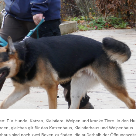
eilen: Für Hunde, Katzen, Kleintiere, Welpen und kranke Tiere. In den 
en, gleiches gilt für das Katzenhaus, Kleintierhaus und Welpenhaus. Im
enhaus sind noch zwei Boxen zu finden, die außerhalb der Öffnungszeit