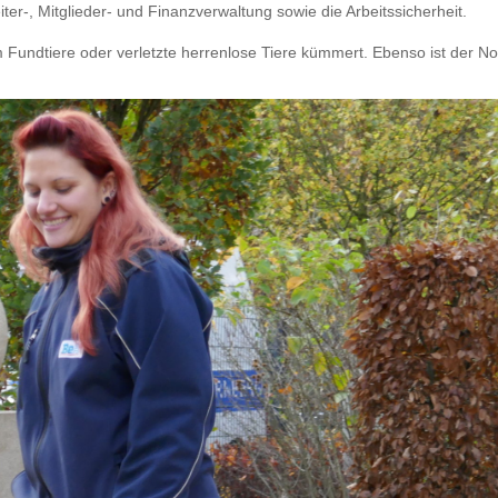
ter-, Mitglieder- und Finanzverwaltung sowie die Arbeitssicherheit.
m Fundtiere oder verletzte herrenlose Tiere kümmert. Ebenso ist der No