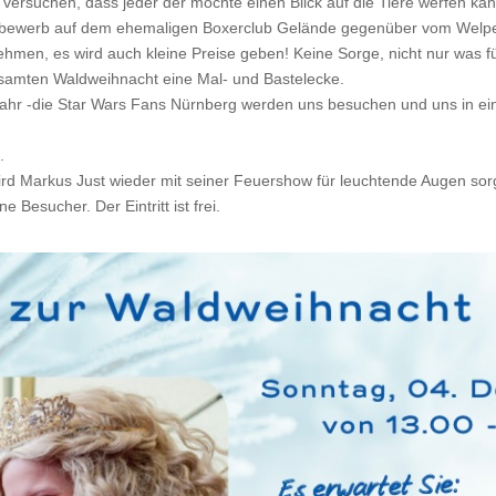
 versuchen, dass jeder der möchte einen Blick auf die Tiere werfen kan
ttbewerb auf dem ehemaligen Boxerclub Gelände gegenüber vom Welp
ehmen, es wird auch kleine Preise geben! Keine Sorge, nicht nur was fü
esamten Waldweihnacht eine Mal- und Bastelecke.
ahr -die Star Wars Fans Nürnberg werden uns besuchen und uns in ein
.
d Markus Just wieder mit seiner Feuershow für leuchtende Augen sor
 Besucher. Der Eintritt ist frei.